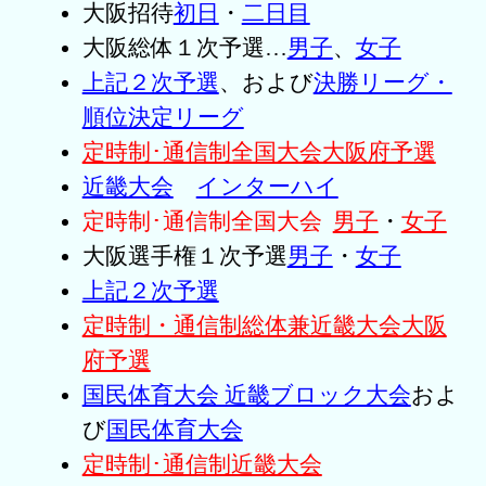
大阪招待
初日
・
二日目
大阪総体１次予選…
男子
、
女子
上記２次予選
、および
決勝リーグ・
順位決定リーグ
定時制･通信制全国大会大阪府予選
近畿大会
インターハイ
定時制･通信制全国大会
男子
・
女子
大阪選手権１次予選
男子
・
女子
上記２次予選
定時制・通信制総体兼近畿大会大阪
府予選
国民体育大会 近畿ブロック大会
およ
び
国民体育大会
定時制･通信制近畿大会