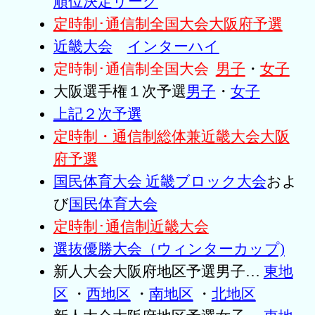
順位決定リーグ
定時制･通信制全国大会大阪府予選
近畿大会
インターハイ
定時制･通信制全国大会
男子
・
女子
大阪選手権１次予選
男子
・
女子
上記２次予選
定時制・通信制総体兼近畿大会大阪
府予選
国民体育大会 近畿ブロック大会
およ
び
国民体育大会
定時制･通信制近畿大会
選抜優勝大会（ウィンターカップ)
新人大会大阪府地区予選男子…
東地
区
・
西地区
・
南地区
・
北地区