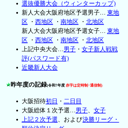
選抜優勝大会（ウィンターカップ)
新人大会大阪府地区予選男子…
東地
区
・
西地区
・
南地区
・
北地区
新人大会大阪府地区予選女子…
東地
区
・
西地区
・
南地区
・
北地区
上記中央大会…
男子
・
女子
新人戦戦
評(パスワード有)
近畿新人大会
昨年度の記録
(令和7年度
赤字は定時制･通信制)
大阪招待
初日
・
二日目
大阪総体１次予選…
男子
、
女子
上記２次予選
、および
決勝リーグ・