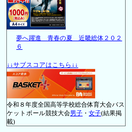
夢へ躍進 青春の夏 近畿総体２０２
６
↓↓サブスコアはこちら↓↓
令和８年度全国高等学校総合体育大会バス
ケットボール競技大会
男子
・
女子
(結果掲
載)